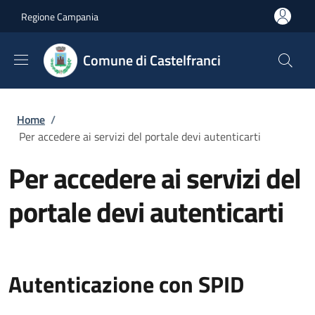
Salta al contenuto principale
Skip to footer content
Regione Campania
Comune di Castelfranci
Briciole di pane
Home
/
Per accedere ai servizi del portale devi autenticarti
Per accedere ai servizi del
portale devi autenticarti
Autenticazione con SPID